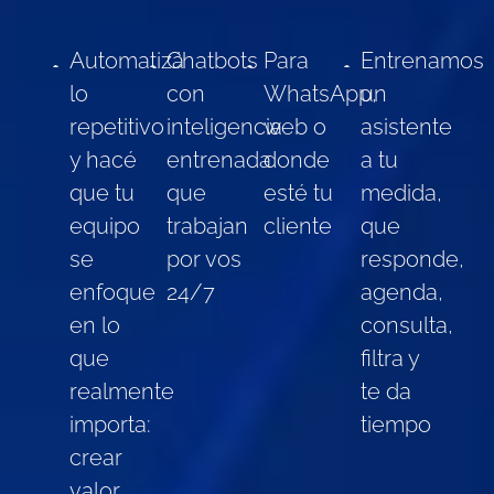
Automatizá
Chatbots
Para
Entrenamos
lo
con
WhatsApp,
un
repetitivo
inteligencia
web o
asistente
y hacé
entrenada
donde
a tu
que tu
que
esté tu
medida,
equipo
trabajan
cliente
que
se
por vos
responde,
enfoque
24/7
agenda,
en lo
consulta,
que
filtra y
realmente
te da
importa:
tiempo
crear
valor