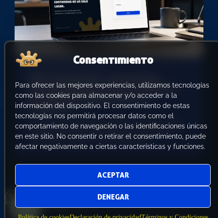
Consentimiento
Publicado en
agosto 6, 2026
Bots ArgentoIA: convertí las
Para ofrecer las mejores experiencias, utilizamos tecnologías
conversaciones de tus chatbots
como las cookies para almacenar y/o acceder a la
en oportunidades para tu
información del dispositivo. El consentimiento de estas
empresa
tecnologías nos permitirá procesar datos como el
Resumen ejecutivo Bots ArgentoIA es una nueva
comportamiento de navegación o las identificaciones únicas
solución pensada para empresas que quieren
en este sitio. No consentir o retirar el consentimiento, puede
incorporar chatbots… (seguir leyendo)
afectar negativamente a ciertas características y funciones.
ACEPTAR
DENEGAR
Política de cookies
Declaración de privacidad
Términos y Condiciones